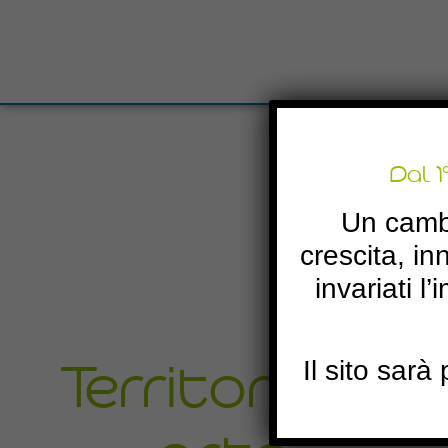
I
Dal 1
Un camb
crescita, i
invariati l
Territorio in
Il sito sar