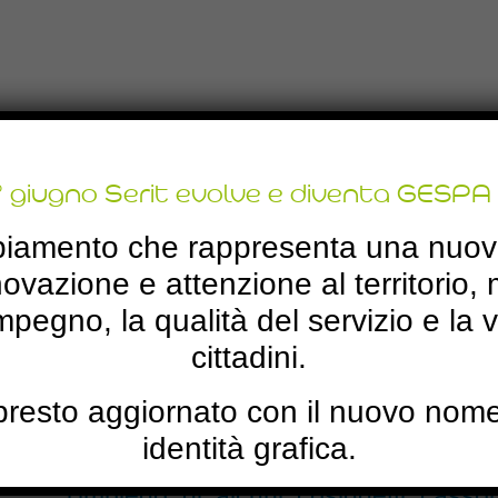
 nostri proget
° giugno Serit evolve e diventa GESPA 
iamento che rappresenta una nuova
nnovazione e attenzione al territorio
’impegno, la qualità del servizio e la 
cittadini.
à presto aggiornato con il nuovo nom
identità grafica.
Un progetto sperimentale, denominat
l’impiego di alcuni cosiddetti cassone